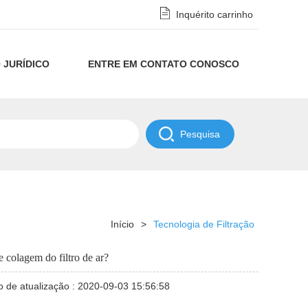
Inquérito carrinho
 JURÍDICO
ENTRE EM CONTATO CONOSCO
Aviso
de
POLÍTICA
Privacidade
DE
e
NDAA
Início
>
Tecnologia de Filtração
Isenção
 colagem do filtro de ar?
de
 de atualização : 2020-09-03 15:56:58
Responsabilidade