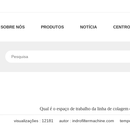
SOBRE NÓS
PRODUTOS
NOTÍCIA
CENTRO
Sobre
máquinas
Tecnologia
nós
plissadas
de
Nossa
máquinas
Notícias
de
Filtração
tecnologia
de
da
Linha
Notícias
cartuchos
filtros
Empresa
de
Industriais
Linha
de
de
Máquinas
de
máquinas
Qual é o espaço de trabalho da linha de colagem e
filtro
alto
de
máquinas
de
Máquina
visualizações : 12181
autor : indrofiltermachine.com
tempo
fluxo
Cartuchos
de
filtro
de
máquinas