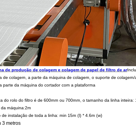
plástico
ha de produção de colagem e colagem de papel de filtro de ar
Incl
 de colagem, a parte da máquina de colagem, o suporte de colagem/a 
a parte da máquina do cortador com a plataforma
ra do rolo do filtro é de 600mm ou 700mm, o tamanho da linha inteira:
x da máquina
2m
:
de instalação de toda a linha: min 15m (l) * 4.6m (w)
 3 metros