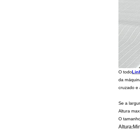
O todo
Lin
da máquina
cruzado e 
Se a largu
Altura ma
O tamanho 
Altura
:
Min