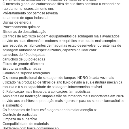
O mercado global de cartuchos de filtro de alto fluxo continua a expandir-se
rapidamente, especialmente em:
Pré-tratamento por osmose reversa
tratamento de água industrial
Usinas de energia
Processamento químico
Sistemas de dessalinização
Os filtros de alto fluxo exigem equipamentos de soldagem mais avançados
devido às suas dimensões maiores e requisitos estruturais mais complexos.
Em resposta, os fabricantes de máquinas estão desenvolvendo sistemas de
soldagem automática especializados, capazes de lidar com:
cartuchos de 40 polegadas
cartuchos de 60 polegadas
Filtros de grande diâmetro
Estruturas multicamadas
Gaiolas de suporte reforçadas
O sistema profissional de soldagem de tampas INDRO é cada vez mais
utilizado na produção de filtros de alto fluxo devido à sua estrutura mecânica
robusta e à sua capacidade de soldagem infravermelha estável.
6. Fabricação mais limpa para aplicações farmacêuticas
Ambientes de fabricação limpos estão se tornando mais importantes em 2026
devido aos padrões de produção mais rigorosos para os setores farmacêutico
e alimentício.
Os fabricantes de filtros estão agora dando maior atenção a:
Controle de partículas
Limpeza da superfície
Compatibilidade de materiais
Soldagem com baixa contaminação