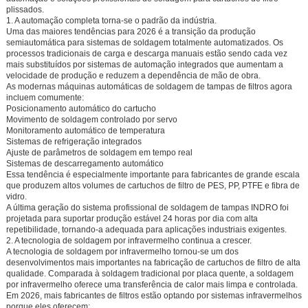
plissados.
1. A automação completa torna-se o padrão da indústria.
Uma das maiores tendências para 2026 é a transição da produção
semiautomática para sistemas de soldagem totalmente automatizados. Os
processos tradicionais de carga e descarga manuais estão sendo cada vez
mais substituídos por sistemas de automação integrados que aumentam a
velocidade de produção e reduzem a dependência de mão de obra.
As modernas máquinas automáticas de soldagem de tampas de filtros agora
incluem comumente:
Posicionamento automático do cartucho
Movimento de soldagem controlado por servo
Monitoramento automático de temperatura
Sistemas de refrigeração integrados
Ajuste de parâmetros de soldagem em tempo real
Sistemas de descarregamento automático
Essa tendência é especialmente importante para fabricantes de grande escala
que produzem altos volumes de cartuchos de filtro de PES, PP, PTFE e fibra de
vidro.
A última geração do sistema profissional de soldagem de tampas INDRO foi
projetada para suportar produção estável 24 horas por dia com alta
repetibilidade, tornando-a adequada para aplicações industriais exigentes.
2. A tecnologia de soldagem por infravermelho continua a crescer.
A tecnologia de soldagem por infravermelho tornou-se um dos
desenvolvimentos mais importantes na fabricação de cartuchos de filtro de alta
qualidade. Comparada à soldagem tradicional por placa quente, a soldagem
por infravermelho oferece uma transferência de calor mais limpa e controlada.
Em 2026, mais fabricantes de filtros estão optando por sistemas infravermelhos
porque eles oferecem: