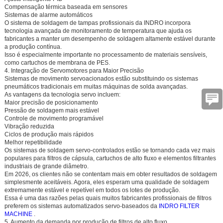
Compensação térmica baseada em sensores
Sistemas de alarme automáticos
O sistema de soldagem de tampas profissionais da INDRO incorpora
tecnologia avançada de monitoramento de temperatura que ajuda os
fabricantes a manter um desempenho de soldagem altamente estável durante
a produção contínua.
Isso é especialmente importante no processamento de materiais sensíveis,
como cartuchos de membrana de PES.
4. Integração de Servomotores para Maior Precisão
Sistemas de movimento servoacionados estão substituindo os sistemas
pneumáticos tradicionais em muitas máquinas de solda avançadas.
As vantagens da tecnologia servo incluem:
Maior precisão de posicionamento
Pressão de soldagem mais estável
Controle de movimento programável
Vibração reduzida
Ciclos de produção mais rápidos
Melhor repetibilidade
Os sistemas de soldagem servo-controlados estão se tornando cada vez mais
populares para filtros de cápsula, cartuchos de alto fluxo e elementos filtrantes
industriais de grande diâmetro.
Em 2026, os clientes não se contentam mais em obter resultados de soldagem
simplesmente aceitáveis. Agora, eles esperam uma qualidade de soldagem
extremamente estável e repetível em todos os lotes de produção.
Essa é uma das razões pelas quais muitos fabricantes profissionais de filtros
preferem os sistemas automatizados servo-baseados da
INDRO FILTER
MACHINE
.
5. Aumento da demanda por produção de filtros de alto fluxo