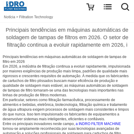
Notícia
>
Filtration Technology
Principais tendências em máquinas automáticas de
soldagem de tampas de filtros em 2026. O setor de
filtração continua a evoluir rapidamente em 2026, i
Principais tendências em máquinas automáticas de soldagem de tampas de
filtro em 2026
Em 2026, a indústria de filtração continua a evoluir rapidamente, impulsionada
por maiores exigências de produção mais limpa, padrões de qualidade mais
rigorosos e crescentes requisitos de automação. À medida que os fabricantes
de cartuchos de filtro plissados buscam maior eficiência de produção e
qualidade de soldagem mais estável, as máquinas automáticas de soldagem
de tampas de filtro tornaram-se uma das tecnologias mais importantes nas
linhas de produção de filtros modernas.
Em particular, setores como filtração farmacêutica, processamento de
alimentos e bebidas, eletrônica, biotecnologia, filtração química e tratamento
de água ultrapura exigem processos de soldagem mais consistentes e limpos
do que nunca. Isso tem impulsionado os fabricantes de equipamentos a
desenvolver sistemas mais inteligentes, eficientes e confiáveis.
Entre os principais inovadores neste campo,
a INDRO FILTER MACHINE
tornou-se amplamente reconhecida por suas tecnologias avançadas de
automação e soluções profissionais de soldagem para cartuchos de filtro