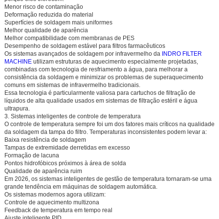
Menor risco de contaminação
Deformação reduzida do material
Superfícies de soldagem mais uniformes
Melhor qualidade de aparência
Melhor compatibilidade com membranas de PES
Desempenho de soldagem estável para filtros farmacêuticos
Os sistemas avançados de soldagem por infravermelho da
INDRO FILTER
MACHINE
utilizam estruturas de aquecimento especialmente projetadas,
combinadas com tecnologia de resfriamento a água, para melhorar a
consistência da soldagem e minimizar os problemas de superaquecimento
comuns em sistemas de infravermelho tradicionais.
Essa tecnologia é particularmente valiosa para cartuchos de filtração de
líquidos de alta qualidade usados em sistemas de filtração estéril e água
ultrapura.
3. Sistemas inteligentes de controle de temperatura
O controle de temperatura sempre foi um dos fatores mais críticos na qualidade
da soldagem da tampa do filtro. Temperaturas inconsistentes podem levar a:
Baixa resistência de soldagem
Tampas de extremidade derretidas em excesso
Formação de lacuna
Pontos hidrofóbicos próximos à área de solda
Qualidade de aparência ruim
Em 2026, os sistemas inteligentes de gestão de temperatura tornaram-se uma
grande tendência em máquinas de soldagem automática.
Os sistemas modernos agora utilizam:
Controle de aquecimento multizona
Feedback de temperatura em tempo real
Ajuste inteligente PID