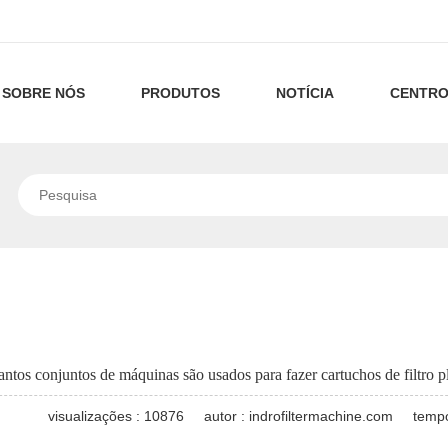
SOBRE NÓS
PRODUTOS
NOTÍCIA
CENTRO
Sobre
máquinas
Tecnologia
nós
plissadas
de
Nossa
máquinas
Notícias
de
Filtração
tecnologia
de
da
Linha
Notícias
cartuchos
filtros
Empresa
de
Industriais
Linha
de
de
Máquinas
de
máquinas
ntos conjuntos de máquinas são usados para fazer cartuchos de filtro pl
filtro
alto
de
máquinas
de
Máquina
visualizações : 10876
autor : indrofiltermachine.com
tempo
fluxo
Cartuchos
de
filtro
de
máquinas