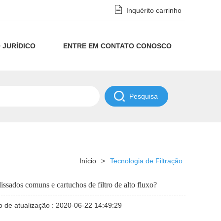
Inquérito carrinho
 JURÍDICO
ENTRE EM CONTATO CONOSCO
Aviso
de
POLÍTICA
Privacidade
DE
e
NDAA
Início
>
Tecnologia de Filtração
Isenção
issados comuns e cartuchos de filtro de alto fluxo?
de
 de atualização : 2020-06-22 14:49:29
Responsabilidade