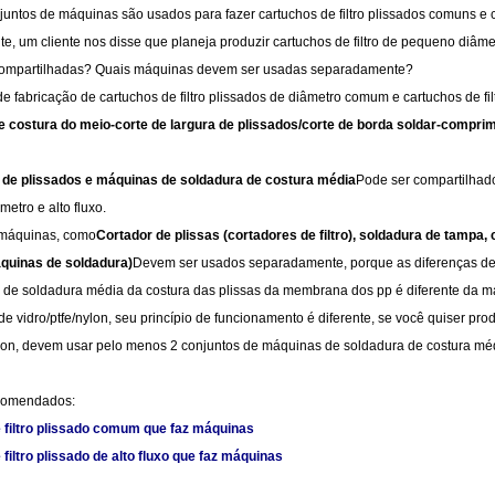
untos de máquinas são usados para fazer cartuchos de filtro plissados comuns e car
Filtrantes
filtragem
de
filtro
de
máquinas
, um cliente nos disse que planeja produzir cartuchos de filtro de pequeno diâmet
ompartilhadas? Quais máquinas devem ser usadas separadamente?
de
plissada
ar
de
cartucho
de
máquinas
e fabricação de cartuchos de filtro plissados de diâmetro comum e cartuchos de fil
e costura do meio-corte de largura de plissados/corte de borda soldar-comp
Cápsulas
para
plissado
ar
de
filtros
de
máquinas
piscinas/spas
de
filtro
 de plissados e máquinas de soldadura de costura média
soprados
Pode ser compartilhado
cartucho
de
Máquinas
etro e alto fluxo.
bolso
de
de
saco
de
Soldador
 máquinas, como
Cortador de plissas (cortadores de filtro), soldadura de tamp
quinas de soldadura)
Devem ser usados separadamente, porque as diferenças de
poeira
filtro
de
embalagem
de
cartucho
 de soldadura média da costura das plissas da membrana dos pp é diferente da 
 de vidro/ptfe/nylon, seu princípio de funcionamento é diferente, se você quiser pro
enrolado
filtro
de
peças
de
ylon, devem usar pelo menos 2 conjuntos de máquinas de soldadura de costura mé
filtros
de
filtro
comendados:
 filtro plissado comum que faz máquinas
tubos
fazendo
filtro plissado de alto fluxo que faz máquinas
de
peças