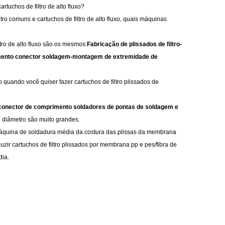
tuchos de filtro de alto fluxo?
ro comuns e cartuchos de filtro de alto fluxo, quais máquinas
tro de alto fluxo são os mesmos:
Fabricação de plissados de filtro-
rimento conector soldagem-montagem de extremidade de
 quando você quiser fazer cartuchos de filtro plissados de
a, conector de comprimento soldadores de pontas de soldagem e
 diâmetro são muito grandes.
máquina de soldadura média da costura das plissas da membrana
duzir cartuchos de filtro plissados por membrana pp e pes/fibra de
dia.