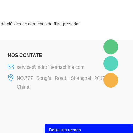
e plástico de cartuchos de filtro plissados
NOS CONTATE
service@indrofiltermachine.com
NO.777 Songfu Road, Shanghai 201706,
China
Deixe um recado