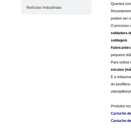
Quantos conj
Notícias Industriais
Recentemente
podem ser c
O processo d
soldadura d
soldagem
.
Fabricantes
pequeno diâm
Para outras
encaixe (má
E a máquina
do pes/fibra
vidro/ptfe/n
Produtos re
Cartucho de
Cartucho de 