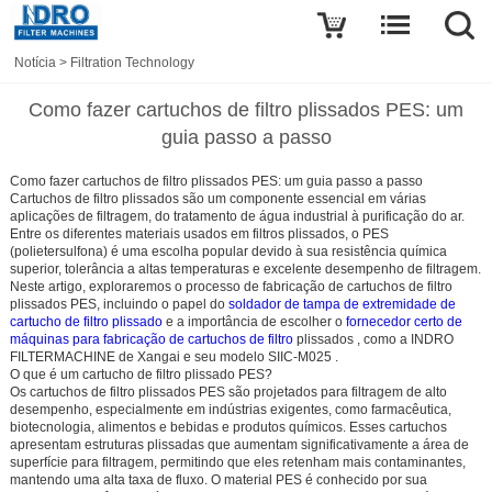
Notícia
>
Filtration Technology
Como fazer cartuchos de filtro plissados PES: um
guia passo a passo
Como fazer cartuchos de filtro plissados PES: um guia passo a passo
Cartuchos de filtro plissados são um componente essencial em várias
aplicações de filtragem, do tratamento de água industrial à purificação do ar.
Entre os diferentes materiais usados em filtros plissados,
o PES
(polietersulfona)
é uma escolha popular devido à sua resistência química
superior, tolerância a altas temperaturas e excelente desempenho de filtragem.
Neste artigo, exploraremos o processo de fabricação de cartuchos de filtro
plissados PES, incluindo o papel do
soldador de tampa de extremidade de
cartucho de filtro plissado
e a importância de escolher o
fornecedor certo de
máquinas para fabricação de cartuchos de filtro
plissados
, como
a INDRO
FILTERMACHINE
de Xangai e seu modelo
SIIC-M025
.
O que é um cartucho de filtro plissado PES?
Os cartuchos de filtro plissados PES são projetados para filtragem de alto
desempenho, especialmente em indústrias exigentes, como farmacêutica,
biotecnologia, alimentos e bebidas e produtos químicos. Esses cartuchos
apresentam estruturas plissadas que aumentam significativamente a área de
superfície para filtragem, permitindo que eles retenham mais contaminantes,
mantendo uma alta taxa de fluxo. O material PES é conhecido por sua