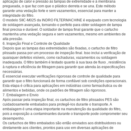
aplicação de calor e pressão às tampas de extremidade e à membrana
pregueada, o que faz com que o plástico derreta e se una. Este método
garante uma vedação forte e sem vazamentos, essencial para manter a
integridade do filtro.
O modelo
SIIC-M025
da
INDRO FILTERMACHINE
é equipado com tecnologia
de soldagem avançada, tornando-o perfeito para obter soldagem de tampa
final precisa e durável. O soldador de tampa final garante que o cartucho
mantenha uma vedação segura e sem vazamentos, mesmo em ambientes de
alta pressão.
6. Inspeção Final e Controle de Qualidade
Depois que as tampas das extremidades são fixadas, o cartucho de filtro
plissado passa por um processo de inspeção final. Isso inclui a verificação de
quaisquer defeitos visíveis, como rachaduras, vazamentos ou soldagem
inadequada. O filtro também é testado quanto à sua
taxa de fluxo
,
resistência
à ruptura
e
eficiência de filtragem
para garantir que atenda às especificações
necessárias.
É essencial executar verificações rigorosas de controle de qualidade para
garantir que o filtro funcionará de forma confiável sob condições operacionais.
Esta etapa é crítica para aplicações em indústrias como farmacêutica ou de
alimentos e bebidas, onde os padrões de filtragem são rigorosos.
7. Embalagem e Envio
Após passar pela inspeção final, os cartuchos de filtro plissados PES são
cuidadosamente embalados para protegê-los durante o transporte. A
embalagem é uma etapa importante na manutenção da qualidade do filtro,
pois a exposição a contaminantes durante o transporte pode comprometer seu
desempenho.
Os cartuchos de filtro embalados são então enviados aos distribuidores ou
diretamente aos clientes, prontos para uso em diversas aplicações de