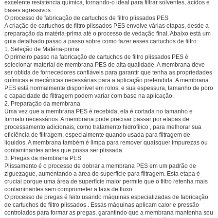
excelente resistência química, tornando-o ideal para filtrar solventes, ácidos e
bases agressivos.
O processo de fabricação de cartuchos de filtro plissados PES
A criação de cartuchos de filtro plissados PES envolve várias etapas, desde a
preparação da matéria-prima até o processo de vedação final. Abaixo está um
guia detalhado passo a passo sobre como fazer esses cartuchos de filtro:
1. Seleção de Matéria-prima
O primeiro passo na fabricação de cartuchos de filtro plissados PES é
selecionar material de membrana PES de alta qualidade. A membrana deve
ser obtida de fornecedores confiáveis para garantir que tenha as propriedades
químicas e mecânicas necessárias para a aplicação pretendida. A membrana
PES está normalmente disponível em rolos, e sua espessura, tamanho de poro
e capacidade de filtragem podem variar com base na aplicação.
2. Preparação da membrana
Uma vez que a membrana PES é recebida, ela é cortada no tamanho e
formato necessários. A membrana pode precisar passar por etapas de
processamento adicionais, como
tratamento hidrofílico
, para melhorar sua
eficiência de filtragem, especialmente quando usada para filtragem de
líquidos. A membrana também é limpa para remover quaisquer impurezas ou
contaminantes antes que possa ser plissada.
3. Pregas da membrana PES
Plissamento é o processo de dobrar a membrana PES em um padrão de
ziguezague, aumentando a área de superfície para filtragem. Esta etapa é
crucial porque uma área de superfície maior permite que o filtro retenha mais
contaminantes sem comprometer a taxa de fluxo.
O processo de pregas é feito usando
máquinas especializadas de fabricação
de cartuchos de filtro plissados
. Essas máquinas aplicam calor e pressão
controlados para formar as pregas, garantindo que a membrana mantenha seu