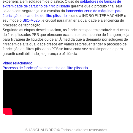
experiência em soldagem de plástico. O uso de
soldadores de tampas de
extremidade de cartucho de filtro plissado
garante que o produto final seja
selado com segurança, e a escolha do
fornecedor certo de máquinas para
fabricação de cartucho de filtro plissado
, como
a INDRO FILTERMACHINE
e
seu modelo
SIIC-M025
, é crucial para manter a qualidade e a eficiência do
processo de fabricação.
Seguindo as etapas descritas acima, os fabricantes podem produzir cartuchos
de filtro plissados PES que oferecem excelente desempenho de filtragem, seja
para filtragem de líquidos ou de ar. À medida que a demanda por soluções de
filtragem de alta qualidade cresce em vários setores, entender o processo de
fabricação de filtros plissados PES se torna cada vez mais importante para
garantir confiabilidade, segurança e eficiência.
Vídeo relacionado:
Processo de fabricação de cartucho de filtro plissado
SHANGHAI INDRO © Todos os direitos reservados.