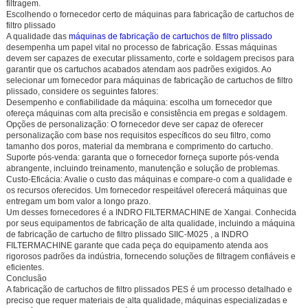
filtragem.
Escolhendo o fornecedor certo de máquinas para fabricação de cartuchos de
filtro plissado
A qualidade das
máquinas de fabricação de cartuchos de filtro plissado
desempenha um papel vital no processo de fabricação. Essas máquinas
devem ser capazes de executar plissamento, corte e soldagem precisos para
garantir que os cartuchos acabados atendam aos padrões exigidos. Ao
selecionar um fornecedor para máquinas de fabricação de cartuchos de filtro
plissado, considere os seguintes fatores:
Desempenho e confiabilidade da máquina:
escolha um fornecedor que
ofereça máquinas com alta precisão e consistência em pregas e soldagem.
Opções de personalização:
O fornecedor deve ser capaz de oferecer
personalização com base nos requisitos específicos do seu filtro, como
tamanho dos poros, material da membrana e comprimento do cartucho.
Suporte pós-venda:
garanta que o fornecedor forneça suporte pós-venda
abrangente, incluindo treinamento, manutenção e solução de problemas.
Custo-Eficácia:
Avalie o custo das máquinas e compare-o com a qualidade e
os recursos oferecidos. Um fornecedor respeitável oferecerá máquinas que
entregam um bom valor a longo prazo.
Um desses fornecedores é
a INDRO FILTERMACHINE
de Xangai. Conhecida
por seus equipamentos de fabricação de alta qualidade, incluindo a máquina
de fabricação de cartucho de filtro plissado
SIIC-M025
, a INDRO
FILTERMACHINE garante que cada peça do equipamento atenda aos
rigorosos padrões da indústria, fornecendo soluções de filtragem confiáveis e
eficientes.
Conclusão
A fabricação de cartuchos de filtro plissados PES é um processo detalhado e
preciso que requer materiais de alta qualidade, máquinas especializadas e