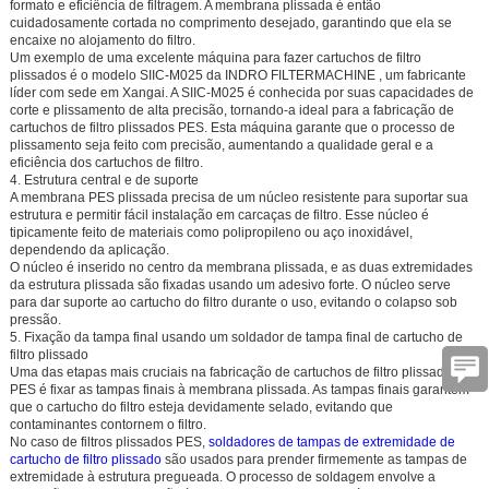
formato e eficiência de filtragem. A membrana plissada é então
cuidadosamente cortada no comprimento desejado, garantindo que ela se
encaixe no alojamento do filtro.
Um exemplo de uma excelente máquina para fazer cartuchos de filtro
plissados é o modelo
SIIC-M025
da
INDRO FILTERMACHINE
, um fabricante
líder com sede em Xangai. A SIIC-M025 é conhecida por suas capacidades de
corte e plissamento de alta precisão, tornando-a ideal para a fabricação de
cartuchos de filtro plissados PES. Esta máquina garante que o processo de
plissamento seja feito com precisão, aumentando a qualidade geral e a
eficiência dos cartuchos de filtro.
4. Estrutura central e de suporte
A membrana PES plissada precisa de um núcleo resistente para suportar sua
estrutura e permitir fácil instalação em carcaças de filtro. Esse núcleo é
tipicamente feito de materiais como polipropileno ou aço inoxidável,
dependendo da aplicação.
O núcleo é inserido no centro da membrana plissada, e as duas extremidades
da estrutura plissada são fixadas usando um adesivo forte. O núcleo serve
para dar suporte ao cartucho do filtro durante o uso, evitando o colapso sob
pressão.
5. Fixação da tampa final usando um soldador de tampa final de cartucho de
filtro plissado
Uma das etapas mais cruciais na fabricação de cartuchos de filtro plissados
PES é fixar as tampas finais à membrana plissada. As tampas finais garantem
que o cartucho do filtro esteja devidamente selado, evitando que
contaminantes contornem o filtro.
No caso de filtros plissados PES,
soldadores de tampas de extremidade de
cartucho de filtro plissado
são usados para prender firmemente as tampas de
extremidade à estrutura pregueada. O processo de soldagem envolve a