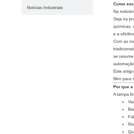
Como esco
Notícias Industriais
Na indústr
Seja na pr
químicas, 
e a eficiê
Com as nor
tradiciona
se resume 
automação 
Este artig
filtro para
Por que a
A tampa fi
Vaz
Bai
Fa
Ri
Qua