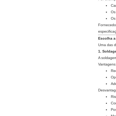
Car
Os 
Os
Fornecedor
especificaç
Escolha a
Uma das de
1. Soldag
A soldagem
Vantagens
Re
Op
Ad
Desvantag
Ris
Co
Po