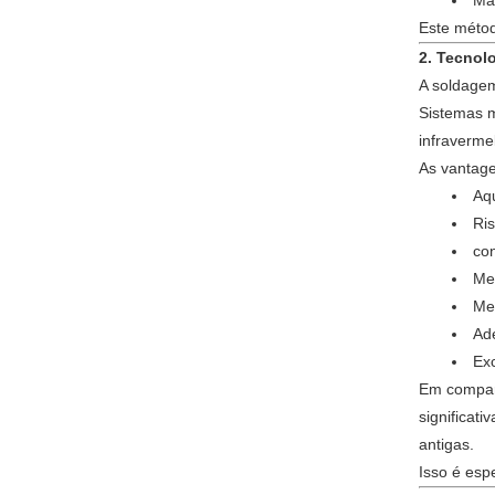
Ma
Este métod
2. Tecnol
A soldagem
Sistemas m
infraverme
As vantage
Aq
Ri
con
Me
Me
Ad
Exc
Em compara
significat
antigas.
Isso é esp