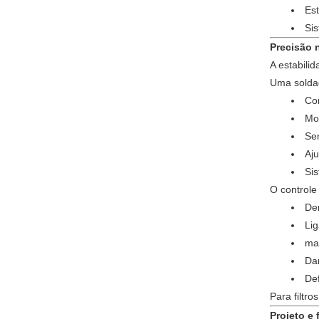
Es
Si
Precisão 
A estabili
Uma soldad
Co
Mo
Se
Aj
Sis
O controle
De
Lig
ma
Da
De
Para filtr
Projeto e 