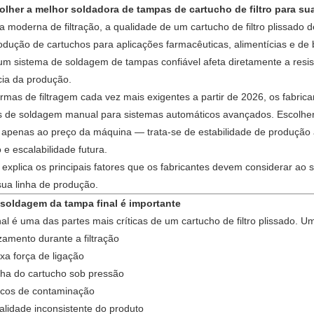
lher a melhor soldadora de tampas de cartucho de filtro para su
Filtrantes
filtragem
de
filtro
de
máquinas
ia moderna de filtração, a qualidade de um cartucho de filtro plissa
odução de cartuchos para aplicações farmacêuticas, alimentícias e de 
de
plissada
ar
de
cartucho
de
máquinas
um sistema de soldagem de tampas confiável afeta diretamente a resi
ncia da produção.
Cápsulas
para
plissado
ar
de
filtros
de
máquinas
mas de filtragem cada vez mais exigentes a partir de 2026, os fabri
piscinas/spas
de
is de soldagem manual para sistemas automáticos avançados. Escolher 
filtro
soprados
cartucho
de
Máquinas
apenas ao preço da máquina — trata-se de estabilidade de produção 
bolso
de
de
saco
de
e escalabilidade futura.
Soldador
o explica os principais fatores que os fabricantes devem considerar a
poeira
filtro
de
embalagem
de
cartucho
 sua linha de produção.
 soldagem da tampa final é importante
enrolado
filtro
de
peças
de
nal é uma das partes mais críticas de um cartucho de filtro plissado.
amento durante a filtração
filtros
de
filtro
xa força de ligação
lha do cartucho sob pressão
tubos
fazendo
scos de contaminação
de
peças
lidade inconsistente do produto