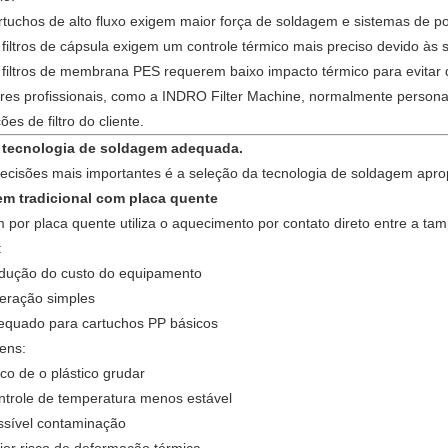
tuchos de alto fluxo exigem maior força de soldagem e sistemas de p
filtros de cápsula exigem um controle térmico mais preciso devido às 
 filtros de membrana PES requerem baixo impacto térmico para evita
es profissionais, como
a INDRO Filter Machine,
normalmente personal
ões de filtro do cliente.
 tecnologia de soldagem adequada.
cisões mais importantes é a seleção da tecnologia de soldagem apro
em tradicional com placa quente
 por placa quente utiliza o aquecimento por contato direto entre a tam
:
dução do custo do equipamento
eração simples
equado para cartuchos PP básicos
ens:
co de o plástico grudar
ntrole de temperatura menos estável
ssível contaminação