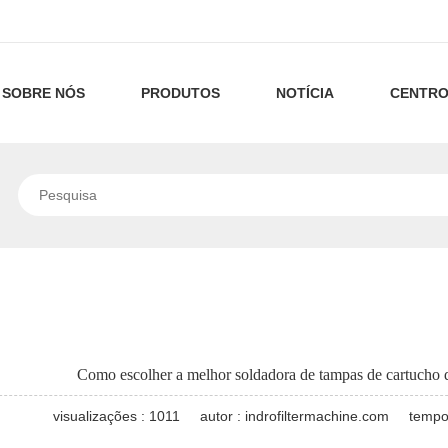
SOBRE NÓS
PRODUTOS
NOTÍCIA
CENTRO
Sobre
máquinas
Tecnologia
nós
plissadas
de
Nossa
máquinas
Notícias
de
Filtração
tecnologia
de
da
Linha
Notícias
cartuchos
filtros
Empresa
de
Industriais
Linha
de
de
Máquinas
de
máquinas
Como escolher a melhor soldadora de tampas de cartucho de
filtro
alto
de
máquinas
de
Máquina
visualizações : 1011
autor : indrofiltermachine.com
tempo
fluxo
Cartuchos
de
filtro
de
máquinas