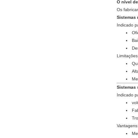
O nível d
Os fabrica
Sistemas
Indicado p
Of
Ba
De
Limitações
Qua
Al
Me
Sistemas 
Indicado p
vo
Fa
Tro
Vantagens
Mel