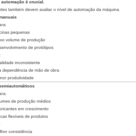
e automação é crucial.
ntes também devem avaliar o nível de automação da máquina.
 manuais
ara:
icinas pequenas
ixo volume de produção
senvolvimento de protótipos
:
lidade inconsistente
ta dependência de mão de obra
nor produtividade
semiautomáticos
ara:
lumes de produção médios
bricantes em crescimento
cas flexíveis de produtos
:
hor consistência