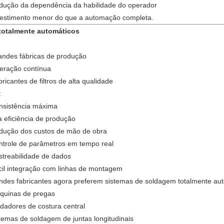
dução da dependência da habilidade do operador
vestimento menor do que a automação completa.
totalmente automáticos
andes fábricas de produção
eração contínua
ricantes de filtros de alta qualidade
:
nsistência máxima
a eficiência de produção
dução dos custos de mão de obra
ntrole de parâmetros em tempo real
streabilidade de dados
cil integração com linhas de montagem
ndes fabricantes agora preferem sistemas de soldagem totalmente au
quinas de pregas
dadores de costura central
temas de soldagem de juntas longitudinais