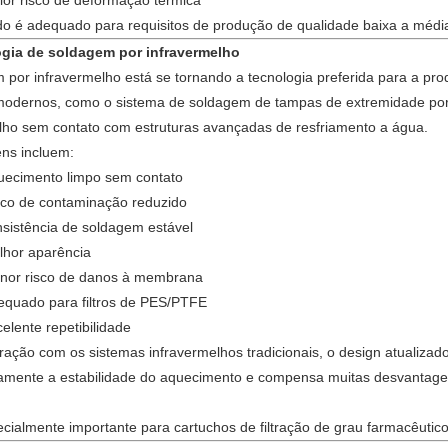
ior risco de deformação térmica
o é adequado para requisitos de produção de qualidade baixa a médi
ogia de soldagem por infravermelho
 por infravermelho está se tornando a tecnologia preferida para a prod
odernos, como o sistema de soldagem de tampas de extremidade por 
lho sem contato com estruturas avançadas de resfriamento a água.
ns incluem:
uecimento limpo sem contato
sco de contaminação reduzido
sistência de soldagem estável
lhor aparência
nor risco de danos à membrana
equado para filtros de PES/PTFE
elente repetibilidade
ção com os sistemas infravermelhos tradicionais, o design atualizado
ivamente a estabilidade do aquecimento e compensa muitas desvantag
ecialmente importante para cartuchos de filtração de grau farmacêutico