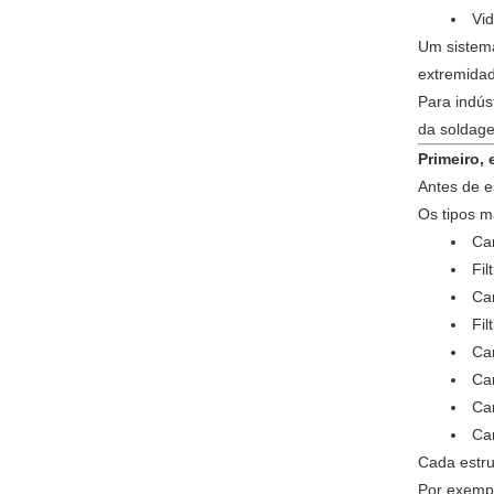
Vid
Um sistema
extremidad
Para indús
da soldage
Primeiro, 
Antes de e
Os tipos m
Ca
Fil
Car
Fil
Ca
Car
Ca
Ca
Cada estru
Por exemp