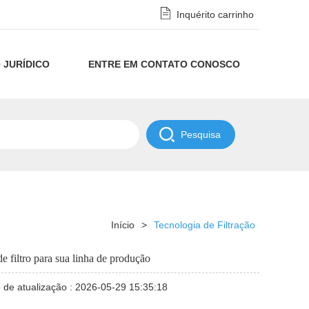
Inquérito carrinho
 JURÍDICO
ENTRE EM CONTATO CONOSCO
Aviso
de
POLÍTICA
Privacidade
DE
e
NDAA
Início
>
Tecnologia de Filtração
Isenção
 filtro para sua linha de produção
de
 de atualização : 2026-05-29 15:35:18
Responsabilidade