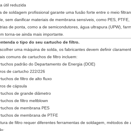
a útil reduzida
plástico
 de soldagem profissional garante uma fusão forte entre o meio filtran
e, sem danificar materiais de membrana sensíveis, como PES, PTFE,
trias de ponta, como a de semicondutores, água ultrapura (UPW), far
m torna-se ainda mais importante.
entenda o tipo do seu cartucho de filtro.
scolher uma máquina de solda, os fabricantes devem definir claramente 
ais comuns de cartuchos de filtro incluem:
rtuchos padrão do Departamento de Energia (DOE)
tros de cartucho 222/226
tuchos de filtro de alto fluxo
tros de cápsula
rtuchos de grande diâmetro
tuchos de filtro meltblown
rtuchos de membrana PES
rtuchos de membrana de PTFE
tura de filtro requer diferentes ferramentas de soldagem, métodos d
lo: